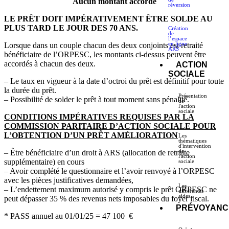
Aucun montant accordé
réversion
LE PRÊT DOIT IMPÉRATIVEMENT ÊTRE SOLDE AU
PLUS TARD LE JOUR DES 70 ANS.
Création
de
l’espace
en ligne
Lorsque dans un couple chacun des deux conjoints est retraité
ARS
bénéficiaire de l’ORPESC, les montants ci-dessus peuvent être
accordés à chacun des deux.
ACTION
SOCIALE
– Le taux en vigueur à la date d’octroi du prêt est définitif pour toute
la durée du prêt.
Présentation
– Possibilité de solder le prêt à tout moment sans pénalité.
de
l'action
sociale
CONDITIONS IMPÉRATIVES REQUISES PAR LA
COMMISSION PARITAIRE D’ACTION SOCIALE POUR
L’OBTENTION D’UN PRÊT AMÉLIORATION
Les
thématiques
d'intervention
de
– Être bénéficiaire d’un droit à ARS (allocation de retraite
l'action
supplémentaire) en cours
sociale
– Avoir complété le questionnaire et l’avoir renvoyé à l’ORPESC
avec les pièces justificatives demandées,
Les
– L’endettement maximum autorisé y compris le prêt ORPESC ne
différentes
aides
peut dépasser 35 % des revenus nets imposables du foyer fiscal.
PRÉVOYANC
* PASS annuel au 01/01/25 = 47 100 €