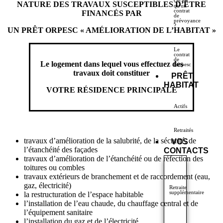
Qu'est
NATURE DES TRAVAUX SUSCEPTIBLES D’ÊTRE
qu'un
contrat
FINANCÉS PAR
de
prévoyance
?
UN PRÊT ORPESC « AMÉLIORATION DE L’HABITAT »
Le
contrat
de
Le logement dans lequel vous effectuez des
l'orpesc
travaux doit constituer
PRÊT
HABITAT
VOTRE RÉSIDENCE PRINCIPALE
Actifs
Retraités
travaux d’amélioration de la salubrité, de la sécurité, de
VOS
l’étanchéité des façades
CONTACTS
travaux d’amélioration de l’étanchéité ou de réfection des
toitures ou combles
travaux extérieurs de branchement et de raccordement (eau,
gaz, électricité)
Retraite
supplémentaire
la restructuration de l’espace habitable
l’installation de l’eau chaude, du chauffage central et de
l’équipement sanitaire
l’installation du gaz et de l’électricité