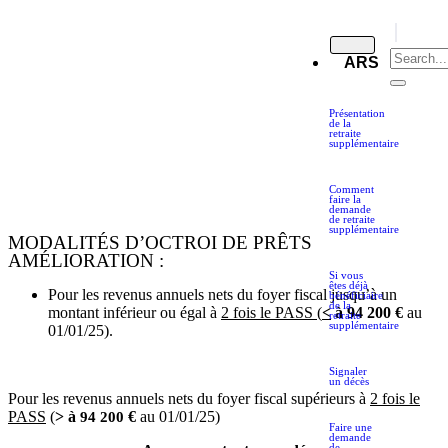
ARS
Présentation
de la
retraite
supplémentaire
Comment
faire la
demande
de retraite
supplémentaire
MODALITÉS D’OCTROI DE PRÊTS
AMÉLIORATION :
Si vous
êtes déjà
Pour les revenus annuels nets du foyer fiscal jusqu’à un
bénéficiaire
de la
montant inférieur ou égal à
2 fois le PASS
(
<
à 94 200 €
au
retraite
supplémentaire
01/01/25).
Signaler
un décès
Pour les revenus annuels nets du foyer fiscal supérieurs à
2 fois le
PASS
(
> à
€
au 01/01/25)
94 200
Faire une
demande
de